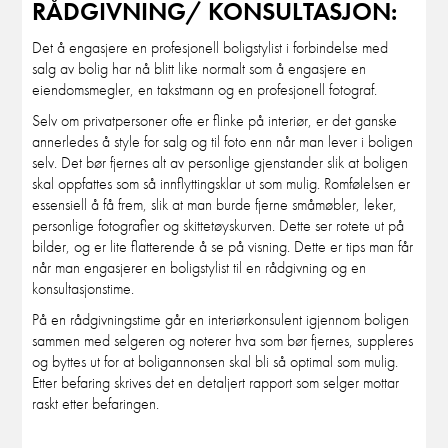
RÅDGIVNING/ KONSULTASJON:
Det å engasjere en profesjonell boligstylist i forbindelse med
salg av bolig har nå blitt like normalt som å engasjere en
eiendomsmegler, en takstmann og en profesjonell fotograf.
Selv om privatpersoner ofte er flinke på interiør, er det ganske
annerledes å style for salg og til foto enn når man lever i boligen
selv. Det bør fjernes alt av personlige gjenstander slik at boligen
skal oppfattes som så innflyttingsklar ut som mulig. Romfølelsen er
essensiell å få frem, slik at man burde fjerne småmøbler, leker,
personlige fotografier og skittetøyskurven. Dette ser rotete ut på
bilder, og er lite flatterende å se på visning. Dette er tips man får
når man engasjerer en boligstylist til en rådgivning og en
konsultasjonstime.
På en rådgivningstime går en interiørkonsulent igjennom boligen
sammen med selgeren og noterer hva som bør fjernes, suppleres
og byttes ut for at boligannonsen skal bli så optimal som mulig.
Etter befaring skrives det en detaljert rapport som selger mottar
raskt etter befaringen.