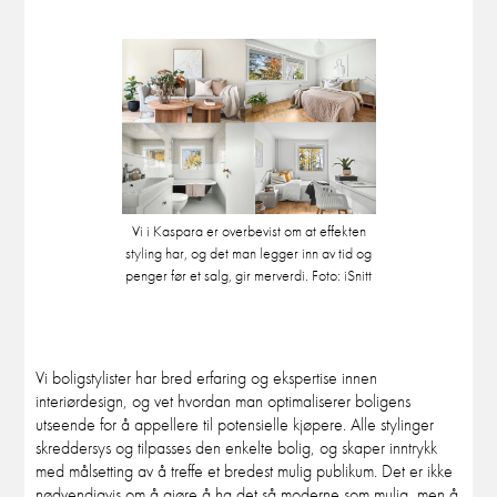
Vi i Kaspara er overbevist om at effekten
styling har, og det man legger inn av tid og
penger før et salg, gir merverdi. Foto: iSnitt
Vi boligstylister har bred erfaring og ekspertise innen
interiørdesign, og vet hvordan man optimaliserer boligens
utseende for å appellere til potensielle kjøpere. Alle stylinger
skreddersys og tilpasses den enkelte bolig, og skaper inntrykk
med målsetting av å treffe et bredest mulig publikum. Det er ikke
nødvendigvis om å gjøre å ha det så moderne som mulig, men å