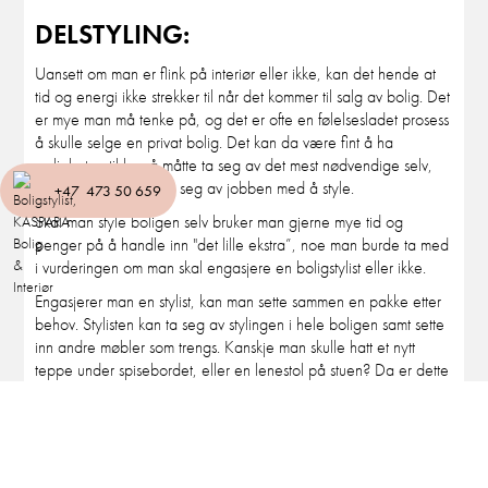
DELSTYLING:
Uansett om man er flink på interiør eller ikke, kan det hende at
tid og energi ikke strekker til når det kommer til salg av bolig. Det
er mye man må tenke på, og det er ofte en følelsesladet prosess
å skulle selge en privat bolig. Det kan da være fint å ha
muligheten til kun å måtte ta seg av det mest nødvendige selv,
og la proffesjonelle ta seg av jobben med å style.
+47 473 50 659
Skal man style boligen selv bruker man gjerne mye tid og
penger på å handle inn "det lille ekstra”, noe man burde ta med
i vurderingen om man skal engasjere en boligstylist eller ikke.
Engasjerer man en stylist, kan man sette sammen en pakke etter
behov. Stylisten kan ta seg av stylingen i hele boligen samt sette
inn andre møbler som trengs. Kanskje man skulle hatt et nytt
teppe under spisebordet, eller en lenestol på stuen? Da er dette
noe man kan få i en pakke med stylingen, så slipper man å
bruke penger på noe man i utgangspunktet kun trenger til salget
av denne boligen, og ikke nødvendigvis noe man vil ha med seg
videre på flyttelasset.