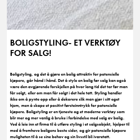
BOLIGSTYLING- ET VERKTØY
FOR SALG!
Boligstyling, og det å gjøre en bolig attraktiv for potensielle
kjøpere, går hånd i hånd. Det å style en bolig før salg kan også
være den avgjørende forskjellen på hvor lang tid det tar før man
får solgt, eller om man får solgt i det hele tatt. Styling handler
ikke om å pynte opp eller å dekorere slik man gjør i sitt eget
hjem, men å skape et positivt førsteinntrykk for potensielle
kjøpere. Boligstyling er en tjeneste og et moderne verktøy som
blir mer og mer vanlig å bruke i forbindelse med salg av bolig.
Ved å leie inn et firma til å utføre styling i et salgsobjekt, hjelper til
med å fremheve boligens beste sider, og gir potensielle kjøpere
muligheten til å se sine behov og sin livsstil bli ivaretatt.