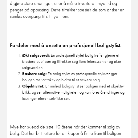
å gjøre store endringer, eller å måtte investere i mye tid og
penger på oppussing. Dette tiltrekker spesielt de som ønsker en
sømløs overgang til sitt nye hjem.
Fordeler med å ansette en profesjonell boligstylist:
Økt salgsverdi:
En profesjonell stylet bolig treffer gjerne et
bredere publikum og tiltrekker seg flere interessenter og øker
salgsverdien.
Raskere salg:
En bolig stylet av profesjonelle stylister gjør
boligen mer attraktiv og bidrar til et raskere salg.
Objektivitet:
En innleid boligstylist ser boligen med et objektivt
blikk, og ser alternative muligheter, og kan foreslå endringer og
løsninger eieren selv ikke ser.
Mye har skjedd de siste 10 årene når det kommer til salg av
bolig. Det har blitt lettere for en kjøper å finne fram til boligen