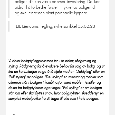
boligen din kan være en smart investering. Det kan
bidra til å forbedre førsteinntrykket av boligen din
og øke interessen blant potensielle kjøpere.
-EIE Eiendomsmegling, nyhetsartikkel 05.02.23
Vi deler boligstylingprosessen inn i to deler; rådgivning og
styling. Rådgivning for å evaluere behov før salg av bolig, og ut
ifra en konsultasjon velge å få hjelp med en "Delstyling" eller en
"Full styling" av boligen. "Del styling" er inventar og møbler som
allerede står i boligen i kombinasjon med møbler, tekstiler og
dekor fra boligstylistens eget lager. "Full styling" er om boligen
står tom eller skal flyttes ut av, hvor boligstylisten skreddersyr en
komplett møbelpakke fra sitt lager til alle rom i hele boligen.