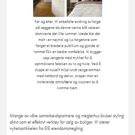
Før og etter. Vi anbefalte endring av farge
på veggene da denne sterke blå valøren
dominerte det lille rommet. Istede ble det
malt i en nøytral og lys fargetone som
fanget et bredere publikum og gjorde at
rommet fikk en bedre romfølelse. Vi bygger
opp sengene med mykhet for å
optimalisere følelsen av ro og hvile. Ved å
skape et visuellt miljø rundt sengerammen
med nattbord og dekor, skaper man en
inviterende atmosfære og visjonen av å
komme hjem.
Mange av våre samarbeidspartnere og meglerhus bruker styling
aktivt som et effektivt verktøy for salg av boliger. Vi siterer
nyhetsartikkelen fra EIE eiendomsmegling;