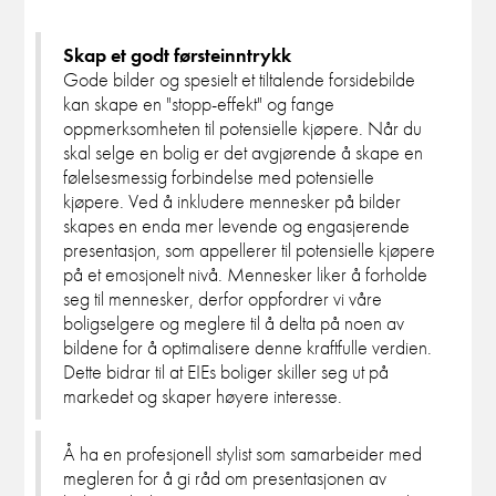
Skap et godt førsteinntrykk
Gode bilder og spesielt et tiltalende forsidebilde
kan skape en "stopp-effekt" og fange
oppmerksomheten til potensielle kjøpere. Når du
skal selge en bolig er det avgjørende å skape en
følelsesmessig forbindelse med potensielle
kjøpere. Ved å inkludere mennesker på bilder
skapes en enda mer levende og engasjerende
presentasjon, som appellerer til potensielle kjøpere
på et emosjonelt nivå. Mennesker liker å forholde
seg til mennesker, derfor oppfordrer vi våre
boligselgere og meglere til å delta på noen av
bildene for å optimalisere denne kraftfulle verdien.
Dette bidrar til at EIEs boliger skiller seg ut på
markedet og skaper høyere interesse.
Å ha en profesjonell stylist som samarbeider med
megleren for å gi råd om presentasjonen av