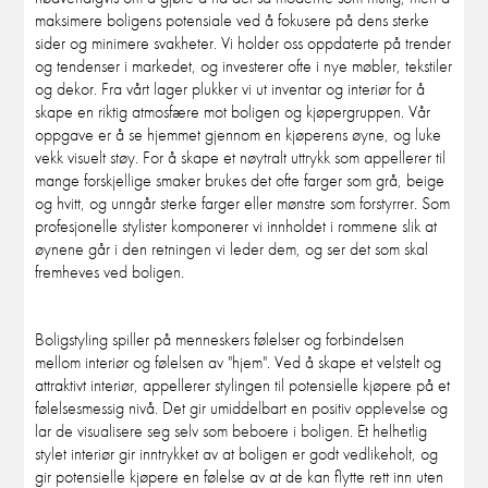
maksimere boligens potensiale ved å fokusere på dens sterke
sider og minimere svakheter. Vi holder oss oppdaterte på trender
og tendenser i markedet, og investerer ofte i nye møbler, tekstiler
og dekor. Fra vårt lager plukker vi ut inventar og interiør for å
skape en riktig atmosfære mot boligen og kjøpergruppen. Vår
oppgave er å se hjemmet gjennom en kjøperens øyne, og luke
vekk visuelt støy. For å skape et nøytralt uttrykk som appellerer til
mange forskjellige smaker brukes det ofte farger som grå, beige
og hvitt, og unngår sterke farger eller mønstre som forstyrrer. Som
profesjonelle stylister komponerer vi innholdet i rommene slik at
øynene går i den retningen vi leder dem, og ser det som skal
fremheves ved boligen.
Boligstyling spiller på menneskers følelser og forbindelsen
mellom interiør og følelsen av "hjem". Ved å skape et velstelt og
attraktivt interiør, appellerer stylingen til potensielle kjøpere på et
følelsesmessig nivå. Det gir umiddelbart en positiv opplevelse og
lar de visualisere seg selv som beboere i boligen. Et helhetlig
stylet interiør gir inntrykket av at boligen er godt vedlikeholt, og
gir potensielle kjøpere en følelse av at de kan flytte rett inn uten