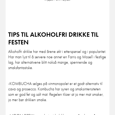
TIPS TIL ALKOHOLFRI DRIKKE TIL
FESTEN
Alkoholfri drikke har med årene økt i etterspørsel og i popularitet.
Har man lyst til å servere noe annet en Farris og Mosell i festlige
lag, har alternativene blitt nokså mange, spennende og
smaksfantastiske.
-KOMBUCHA selges på vinmonopolet er et godt alternativ til
cava og prosecco. Kombucha har syren og smaksintensiteten
som er god fet og salt mat. Regelen tilsier at jo mer mat smaker,
jo mer bør drikken smake.