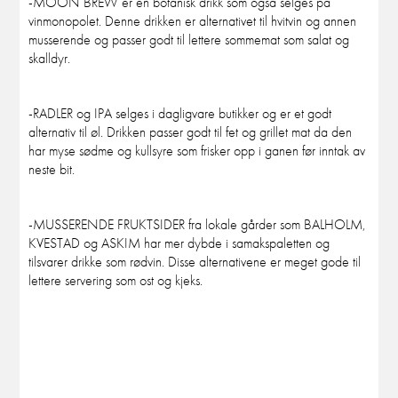
-MOON BREW er en botanisk drikk som også selges på
vinmonopolet. Denne drikken er alternativet til hvitvin og annen
musserende og passer godt til lettere sommemat som salat og
skalldyr.
-RADLER og IPA selges i dagligvare butikker og er et godt
alternativ til øl. Drikken passer godt til fet og grillet mat da den
har myse sødme og kullsyre som frisker opp i ganen før inntak av
neste bit.
-MUSSERENDE FRUKTSIDER fra lokale gårder som BALHOLM,
KVESTAD og ASKIM har mer dybde i samakspaletten og
tilsvarer drikke som rødvin. Disse alternativene er meget gode til
lettere servering som ost og kjeks.