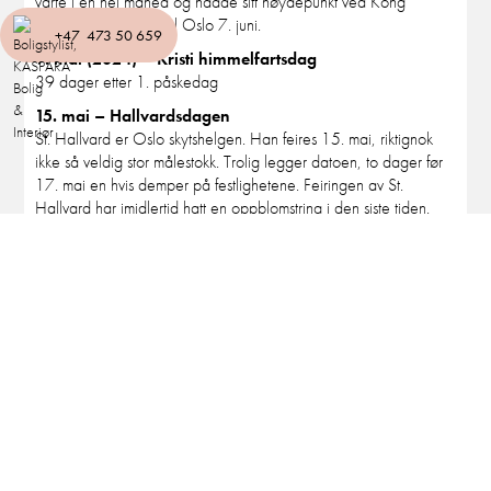
varte i en hel måned og nådde sitt høydepunkt ved Kong
Haakons hjemkomst til Oslo 7. juni.
+47 473 50 659
9. mai (2024) – Kristi himmelfartsdag
39 dager etter 1. påskedag
15. mai – Hallvardsdagen
St. Hallvard er Oslo skytshelgen. Han feires 15. mai, riktignok
ikke så veldig stor målestokk. Trolig legger datoen, to dager før
17. mai en hvis demper på festlighetene. Feiringen av St.
Hallvard har imidlertid hatt en oppblomstring i den siste tiden.
Folk i Oslo er i større grad oppmerksomme byen fortid i
middelalderen og det er i Middelalderbyen feiringen er størst.
17. mai – Nasjonaldagen
Vi feirer at Norges grunnlov ble skrevet på Eidsvoll i 1814. Med
flagg, bunad, korpsmusikk, is og glede er dette trolig landets
gladeste dag.
18. mai . Eriksmesse
18. mai ble det feiret Eriksmesse. Erik var en svensk helgen som
ble drept av svenske adelsmenn i 1160. Han ble ansett som
martyr, og har vært dyrket i Sverige på samme måte som Olav