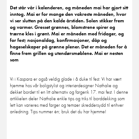
Det står vår i kalenderen, og måneden mai har gjort sitt
inntog. Mai er for mange den vakreste måneden, hvor
vi ser slutten på den kalde årstiden. Solen stikker frem
og varmer. Gresset grønnes, blomstrene spirer og
trærne kles i grønt. Mai er måneden med fridager, og
for fest; nasjonaldag, konfirmasjoner, dåp og
hageselskaper på grønne plener. Det er måneden for å
finne frem grillen og utendørsmøblene. Mai er nesten
som
Vi i Kaspara er også veldig glade i å duke til fest. Vi har vært
hjemme hos vår boligstylist og interiørdesigner Nathalie og
dekket bordet til en litt alternativ og fargerik 17. mai fest. I denne
artikkelen deler Nathalie enkle tips og triks til borddekking som
lett kan varieres med farger og temaer skreddersydd til enhver
anledning. Tips nummer èn; bruk det du har hjemme!