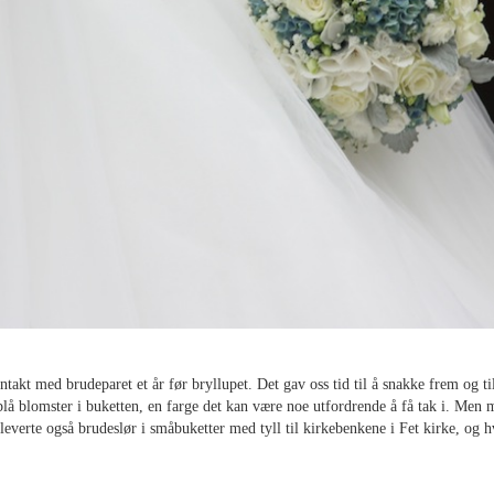
ontakt med brudeparet et år før bryllupet. Det gav oss tid til å snakke frem o
blå blomster i buketten, en farge det kan være noe utfordrende å få tak i. Men
leverte også brudeslør i småbuketter med tyll til kirkebenkene i Fet kirke, og hv